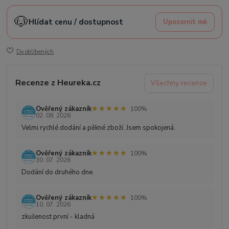
🐶
Hlídat cenu / dostupnost
Upozornit mě
Do oblíbených
Recenze z Heureka.cz
Všechny recenze
★★★★★
★★★★★
Ověřený zákazník
100%
02. 08. 2026
Velmi rychlé dodání a pěkné zboží. Jsem spokojená.
★★★★★
★★★★★
Ověřený zákazník
100%
30. 07. 2026
Dodání do druhého dne.
★★★★★
★★★★★
Ověřený zákazník
100%
10. 07. 2026
zkušenost první - kladná