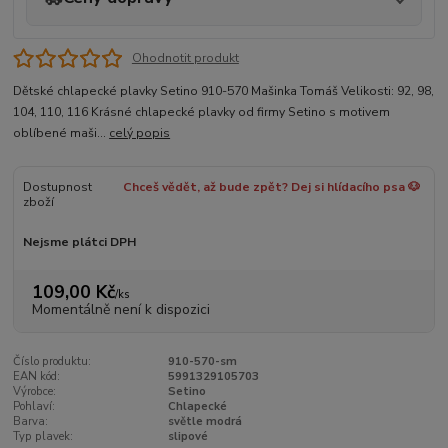
Ohodnotit produkt
Dětské chlapecké plavky Setino 910-570 Mašinka Tomáš Velikosti: 92, 98,
104, 110, 116 Krásné chlapecké plavky od firmy Setino s motivem
oblíbené maši...
celý popis
Dostupnost
Chceš vědět, až bude zpět? Dej si hlídacího psa 🐶
zboží
Nejsme plátci DPH
109,00 Kč
/
ks
Momentálně není k dispozici
Číslo produktu:
910-570-sm
EAN kód:
5991329105703
Výrobce:
Setino
Pohlaví:
Chlapecké
Barva:
světle modrá
Typ plavek:
slipové