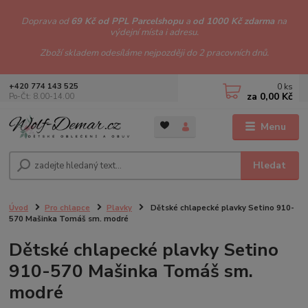
Doprava od
69 Kč od PPL Parcelshopu
a
od 1000 Kč zdarma
na
výdejní místa i adresu.
Zboží skladem odesíláme nejpozději do 2 pracovních dnů.
0
ks
+420 774 143 525
za
0,00 Kč
Po-Čt: 8.00-14.00
Menu
Hledat
Úvod
Pro chlapce
Plavky
Dětské chlapecké plavky Setino 910-
570 Mašinka Tomáš sm. modré
Dětské chlapecké plavky Setino
910-570 Mašinka Tomáš sm.
modré