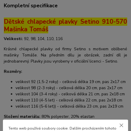
Kompletní specifikace
Dětské chlapecké plavky Setino 910-570
Mašinka Tomáš
Velikosti:
92, 98, 104, 110, 116
Krásné chlapecké plavky od firmy Setino s motivem oblíbené
mašinky Tomáše. Na předním dílu je obrázek, zadní díl je
jednobarevný. Plavky jsou vyrobeny v oficiální licenci - Setino.
Rozměry:
velikost 92 (1,5-2 roky) - celková délka 19 cm, pas 2x17 cm
velikost 98 (2-3 roky) - celková délka 20 cm, pas 2x17 cm
velikost 104 (3-4 roky) - celková délka 21 cm, pas 2x18 cm
velikost 110 (4-5 let) - celková délka 22 cm, pas 2x18 cm
velikost 116 (5-6 let)) - celková délka 23 cm, pas 2x19 cm
Složení materiálu:
80% polyester, 20% elastan
S motivem
Mašinka Tomáš
nabízíme mnoho dalších produktů,
Tento web používá soubory cookie. Dalším procházením tohoto