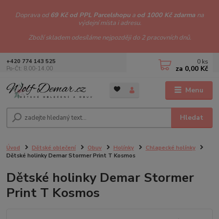
Doprava od
69 Kč od PPL Parcelshopu
a
od 1000 Kč zdarma
na
výdejní místa i adresu.
Zboží skladem odesíláme nejpozději do 2 pracovních dnů.
0
ks
+420 774 143 525
za
0,00 Kč
Po-Čt: 8.00-14.00
Menu
Hledat
Úvod
Dětské oblečení
Obuv
Holínky
Chlapecké holínky
Dětské holinky Demar Stormer Print T Kosmos
Dětské holinky Demar Stormer
Print T Kosmos