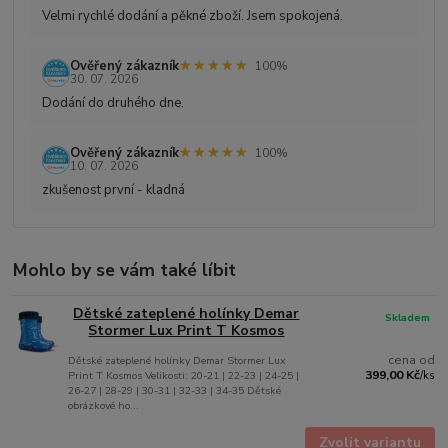
Velmi rychlé dodání a pěkné zboží. Jsem spokojená.
★★★★★
★★★★★
Ověřený zákazník
100%
30. 07. 2026
Dodání do druhého dne.
★★★★★
★★★★★
Ověřený zákazník
100%
10. 07. 2026
zkušenost první - kladná
Mohlo by se vám také líbit
Dětské zateplené holínky Demar
Skladem
Stormer Lux Print T Kosmos
cena od
Dětské zateplené holínky Demar Stormer Lux
399,00 Kč
Print T Kosmos Velikosti: 20-21 | 22-23 | 24-25 |
/
ks
26-27 | 28-29 | 30-31 | 32-33 | 34-35 Dětské
obrázkové ho...
Zvolit variantu