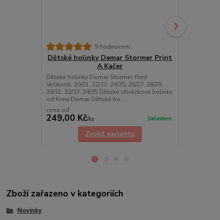
9 hodnocení
Dětské holinky Demar Stormer Print
Dětské ho
A Kačer
Dětské holinky Demar Stormer Print
Dětské holin
Velikosti: 20/21, 22/23, 24/25, 26/27, 28/29,
Velikosti: 20/
30/31, 32/33, 34/35 Dětské obrázkové holinky
30/31, 32/33
od firmy Demar.Dětské ho...
od firmy Dem
cena od
cena od
249,00 Kč
249,00 K
Skladem
/
ks
Zvolit variantu
Zboží zařazeno v kategoriích
Novinky