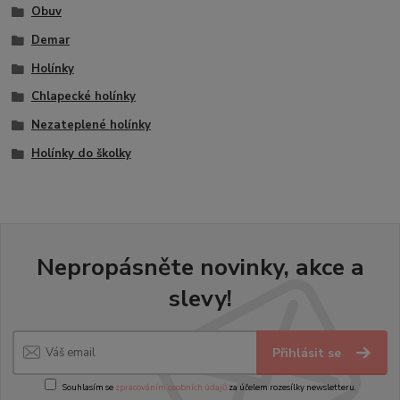
Obuv
Demar
Holínky
Chlapecké holínky
Nezateplené holínky
Holínky do školky
Nepropásněte novinky, akce a
slevy!
Přihlásit se
Souhlasím se
zpracováním osobních údajů
za účelem rozesílky newsletteru.