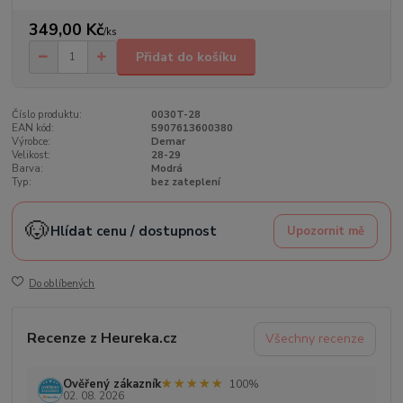
349,00 Kč
/
ks
Přidat do košíku
Číslo produktu:
0030T-28
EAN kód:
5907613600380
Výrobce:
Demar
Velikost:
28-29
Barva:
Modrá
Typ:
bez zateplení
🐶
Hlídat cenu / dostupnost
Upozornit mě
Do oblíbených
Recenze z Heureka.cz
Všechny recenze
★★★★★
★★★★★
Ověřený zákazník
100%
02. 08. 2026