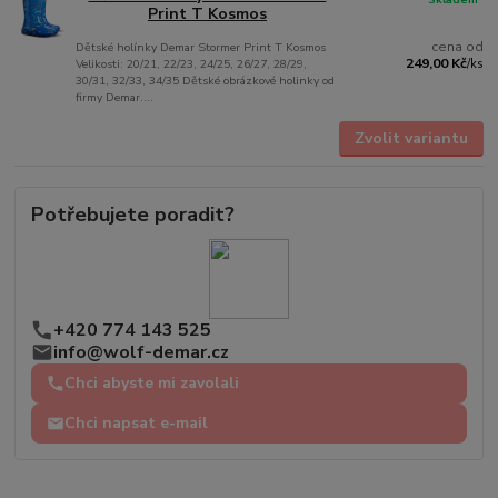
Print T Kosmos
cena od
Dětské holínky Demar Stormer Print T Kosmos
249,00 Kč
Velikosti: 20/21, 22/23, 24/25, 26/27, 28/29,
/
ks
30/31, 32/33, 34/35 Dětské obrázkové holinky od
firmy Demar....
Zvolit variantu
Potřebujete poradit?
+420 774 143 525
info@wolf-demar.cz
Chci abyste mi zavolali
Chci napsat e-mail