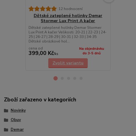
12 hodnocení
Dětské zateplené holinky Demar
Dětské 
Stormer Lux Print A kačer
Storme
Dětské zateplené holínky Demar Stormer
• Zateplené 
Lux Print A kačer Velikosti: 20-21 | 22-23 | 24-
Malá řada: 20
25 | 26-27 | 28-29 | 30-31 | 32-33 | 34-35
Velká řada: 2
Dětské obrázkové hol...
cena od
cena od
Na objednávku
399,00 Kč
399,00 K
do 3-5 dnů
/
ks
Zvolit variantu
Zboží zařazeno v kategoriích
Novinky
Obuv
Demar