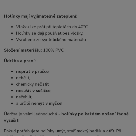
Holínky mají vyjímatelné zateplení:
Vložku lze prát při teplotách do 40°C.
Holínky se dají používat bez vložky.
Vyrobeno ze syntetického materiálu
Složení materiálu:
100% PVC
Údržba a praní:
neprat v pračce
,
nebělit,
chemicky nečistit,
nesušit v sušičce
,
nežehlit,
a určitě
nemýt v myčce
!
Údržba je velmi jednoduchá -
holínky po každém nošení řádně
vysušit
!
Pokud potřebujete holínky umýt, staří mokrý hadřík a otřít. Při