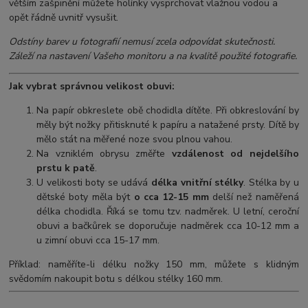
větším zašpinění můžete holínky vysprchovat vlažnou vodou a
opět řádně uvnitř vysušit.
Odstíny barev u fotografií nemusí zcela odpovídat skutečnosti.
Záleží na nastavení Vašeho monitoru a na kvalitě použité fotografie.
Jak vybrat správnou velikost obuvi:
Na papír obkreslete obě chodidla dítěte. Při obkreslování by
měly být nožky přitisknuté k papíru a natažené prsty. Dítě by
mělo stát na měřené noze svou plnou vahou.
Na vzniklém obrysu změřte
vzdálenost od nejdelšího
prstu k patě
.
U velikosti boty se udává
délka vnitřní stélky
. Stélka by u
dětské boty měla být
o cca 12-15 mm
delší než naměřená
délka chodidla. Říká se tomu tzv. nadměrek. U letní, ceroční
obuvi a bačkůrek se doporučuje nadměrek cca 10-12 mm a
u zimní obuvi cca 15-17 mm.
Příklad: naměříte-li délku nožky 150 mm, můžete s klidným
svědomím nakoupit botu s délkou stélky 160 mm.