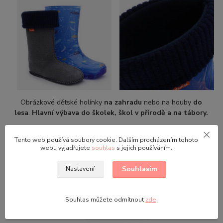
Obrázkové dětské holínky
na zahradu
nebo na houby
do
lesa
.
Hlavní výbava do školek, škol v přírodě a na tábory.
Protiskluzová podrážka
zajišťuje, že ani při tom největším lijáku
Tento web používá soubory cookie. Dalším procházením tohoto
a blátě,
nebudou holínky klouzat
.
webu vyjadřujete
souhlas
s jejich používáním.
Souhlasím
Nastavení
Souhlas můžete odmítnout
zde
.