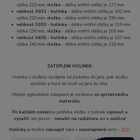
výška 210 mm;
vložka
- délka vnitřní stélky je 177 mm
velikost 30/31 - holínka
- délka vnitřní stélky je 202 mm,
výška 220 mm;
vložka
- délka vnitřní stélky je 190 mm
velikost 32/33 - holínka
- délka vnitřní stélky je 215 mm,
výška 230 mm;
vložka
- délka vnitřní stélky je 205 mm
velikost 34/35 - holínka
- délka vnitřní stélky je 227 mm,
výška 240 mm;
vložka
- délka vnitřní stélky je 216 mm
ZATEPLENÍ HOLÍNEK:
Holínky s vložkou využijete od podzimu do jara, pak vložku
vyndáte a hurá do louží od jara do léta.
Hřejivé vyjímatelné zateplení je vyrobeno
ze syntetického
materiálu
.
Po každém nošení
je potřeba vložku z holínek
vyjmout a
vysušit
. Jen pozor -
nesušit na radiátoru
ani
v sušičce
!
Holínky
je možné
zakoupit
také v
nezateplené
verzi -
ZDE
.