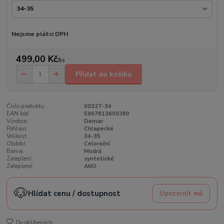
Nejsme plátci DPH
499,00 Kč
/
ks
Přidat do košíku
Číslo produktu:
0032T-34
EAN kód:
5907613600380
Výrobce:
Demar
Pohlaví:
Chlapecké
Velikost:
34-35
Období:
Celoroční
Barva:
Modrá
Zateplení:
syntetické
Zateplené:
ANO
🐶
Hlídat cenu / dostupnost
Upozornit mě
Do oblíbených