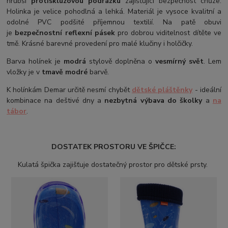
hrubší
protiskluzovou podrážku
zajišťující bezpečnost chůze.
Holinka je velice pohodlná a lehká. Materiál je vysoce kvalitní a
odolné PVC podšité příjemnou textilií. Na patě obuvi
je
bezpečnostní reflexní pásek
pro dobrou viditelnost dítěte ve
tmě. Krásné barevné provedení pro malé klučiny i holčičky.
Barva holínek je
modrá
stylově doplněna o
vesmírný svět
. Lem
vložky je v
tmavě modré
barvě.
K holínkám Demar určitě nesmí chybět
dětské pláštěnky
- ideální
kombinace na deštivé dny a
nezbytná výbava do školky
a
na
tábor
.
DOSTATEK PROSTORU VE ŠPIČCE:
Kulatá špička zajišťuje dostatečný prostor pro dětské prsty.