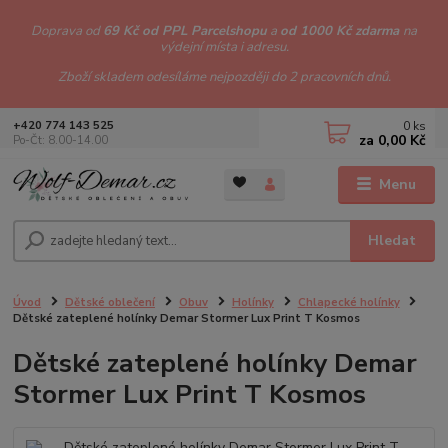
Doprava od
69 Kč od PPL Parcelshopu
a
od 1000 Kč zdarma
na
výdejní místa i adresu.
Zboží skladem odesíláme nejpozději do 2 pracovních dnů.
0
ks
+420 774 143 525
za
0,00 Kč
Po-Čt: 8.00-14.00
Menu
Hledat
Úvod
Dětské oblečení
Obuv
Holínky
Chlapecké holínky
Dětské zateplené holínky Demar Stormer Lux Print T Kosmos
Dětské zateplené holínky Demar
Stormer Lux Print T Kosmos