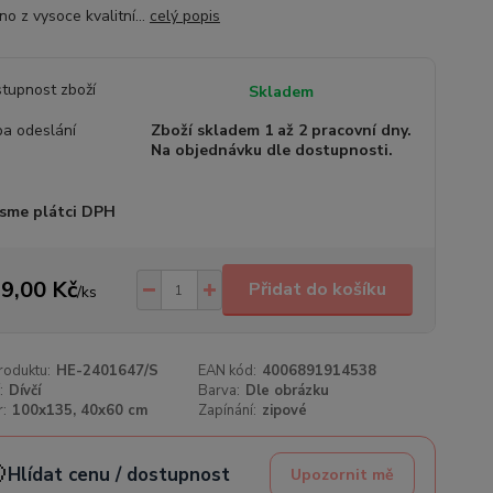
o z vysoce kvalitní...
celý popis
tupnost zboží
Skladem
a odeslání
Zboží skladem 1 až 2 pracovní dny.
Na objednávku dle dostupnosti.
sme plátci DPH
9,00 Kč
Přidat do košíku
/
ks
roduktu:
HE-2401647/S
EAN kód:
4006891914538
:
Dívčí
Barva:
Dle obrázku
:
100x135, 40x60 cm
Zapínání:
zipové

Hlídat cenu / dostupnost
Upozornit mě