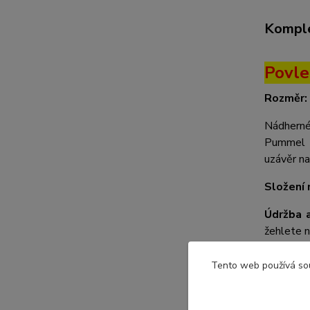
Komple
Povle
Rozměr:
Nádherné
Pummel E
uzávěr na
Složení 
Údržba a
žehlete n
produktu.
Tento web používá so
Odstíny 
fotografi