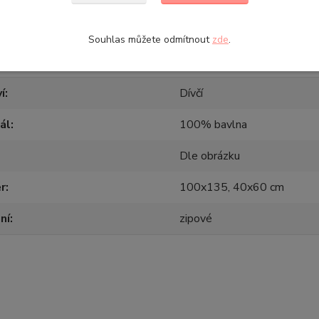
Souhlas můžete odmítnout
zde
.
etry
í
Dívčí
ál
100% bavlna
Dle obrázku
r
100x135, 40x60 cm
ní
zipové