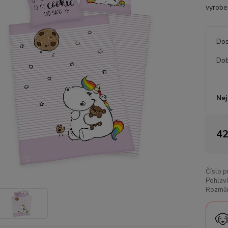
vyroben
Dos
Dob
Nej
42
Číslo p
Pohlaví
Rozměr
