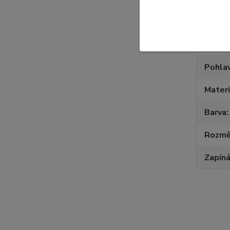
Param
Pohlav
Materi
Barva
Rozmě
Zapíná