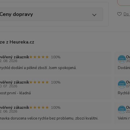
Ceny dopravy
Do 
ze z Heureka.cz
★★★★★
★★★★★
věřený zákazník
Ov
100%
2. 08. 2026
30
rychlé dodání a pěkné zboží. Jsem spokojená.
Dodání
★★★★★
★★★★★
věřený zákazník
Ov
100%
0. 07. 2026
07
ost první - kladná
Rychlé
★★★★★
★★★★★
věřený zákazník
Ov
100%
2. 06. 2026
21
avka dorucena velice rychle bez problemu, zbozi kvalitni.
Velmi r