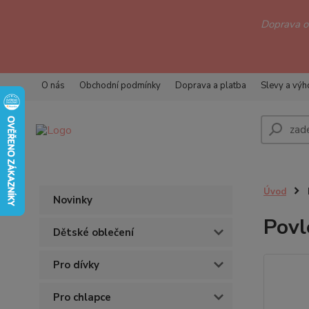
Doprava 
O nás
Obchodní podmínky
Doprava a platba
Slevy a vý
Úvod
Novinky
Povl
Dětské oblečení
Pro dívky
Pro chlapce