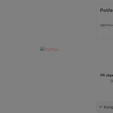
Potře
Při ob
D
Kompl