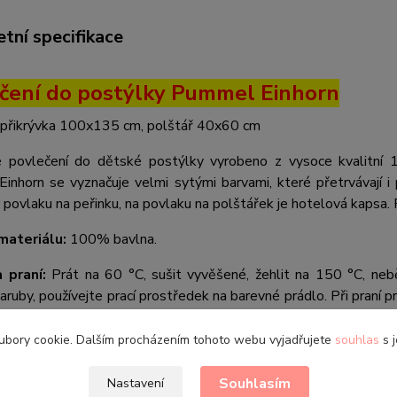
tní specifikace
čení do postýlky Pummel Einhorn
přikrývka 100x135 cm, polštář 40x60 cm
 povlečení do dětské postýlky vyrobeno z vysoce kvalitní 
inhorn se vyznačuje velmi sytými barvami, které přetrvávají i
 povlaku na peřinku, na povlaku na polštářek je hotelová kapsa. 
materiálu:
100% bavlna.
 praní:
Prát na 60 °C, sušit vyvěšené, žehlit na 150 °C, neběl
aruby, používejte prací prostředek na barevné prádlo. Při praní 
ubory cookie. Dalším procházením tohoto webu vyjadřujete
souhlas
s j
barev u fotografií nemusí zcela odpovídat skutečnosti. Zále
e.
Souhlasím
Nastavení