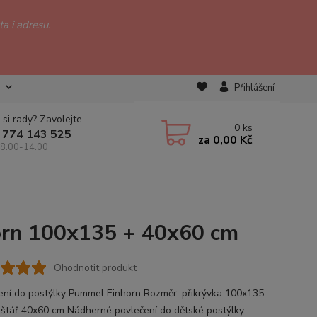
a i adresu.
Přihlášení
 si rady? Zavolejte.
0
ks
 774 143 525
za
0,00 Kč
 8.00-14.00
orn 100x135 + 40x60 cm
Ohodnotit produkt
ení do postýlky Pummel Einhorn Rozměr: přikrývka 100x135
lštář 40x60 cm Nádherné povlečení do dětské postýlky