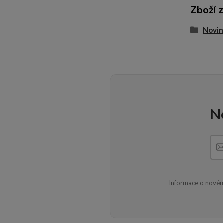
Zboží 
Novin
N
Informace o novém