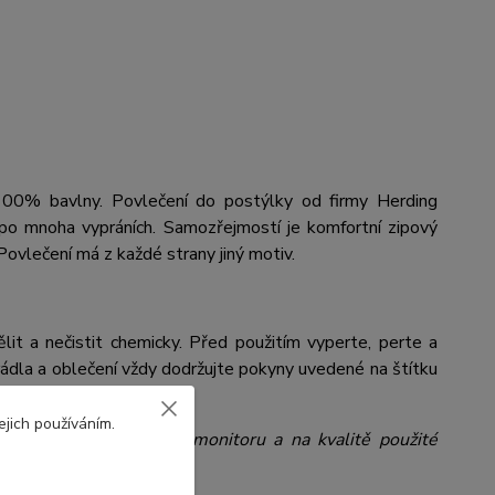
100% bavlny. Povlečení do postýlky od firmy Herding
 po mnoha vypráních.
Samozřejmostí je komfortní zipový
Povlečení má z každé strany jiný motiv.
it a nečistit chemicky. Před použitím vyperte, perte a
prádla a oblečení vždy dodržujte pokyny uvedené na štítku
ejich používáním.
ží na nastavení Vašeho monitoru a na kvalitě použité