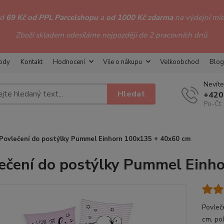
od
69 Kč od PPL Parcelshopu
a
od 1000 Kč zdarma
na výdejní míst
Zboží skladem odesíláme nejpozději do 2 pracovních dnů.
hody
Kontakt
Hodnocení
Vše o nákupu
Velkoobchod
Blog
Nevíte
Hledat
+420
Po-Čt:
Povlečení do postýlky Pummel Einhorn 100x135 + 40x60 cm
ečení do postýlky Pummel Einh
Povleč
cm, po