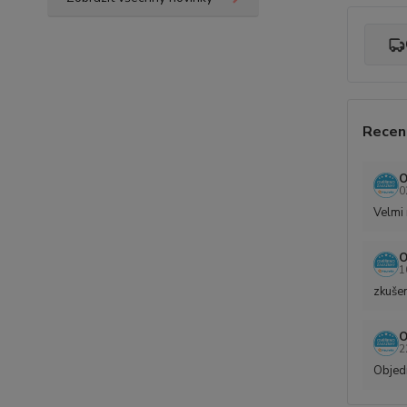
Recen
O
0
Velmi 
O
1
zkušen
O
2
Objedn