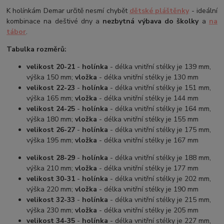
K holínkám Demar určitě nesmí chybět
dětské pláštěnky
- ideální
kombinace na deštivé dny a
nezbytná výbava do školky
a
na
tábor
.
Tabulka rozměrů:
velikost 20-21
-
holínka
- délka vnitřní stélky je 139 mm,
výška 150 mm;
vložka
- délka vnitřní stélky je 130 mm
velikost 22-23
-
holínka
- délka vnitřní stélky je 151 mm,
výška 165 mm;
vložka
- délka vnitřní stélky je 144 mm
velikost 24-25
-
holínka
- délka vnitřní stélky je 164 mm,
výška 180 mm;
vložka
- délka vnitřní stélky je 155 mm
velikost 26-27
-
holínka
- délka vnitřní stélky je 175 mm,
výška 195 mm;
vložka
- délka vnitřní stélky je 167 mm
velikost 28-29
-
holínka
- délka vnitřní stélky je 188 mm,
výška 210 mm;
vložka
- délka vnitřní stélky je 177 mm
velikost 30-31
-
holínka
- délka vnitřní stélky je 202 mm,
výška 220 mm;
vložka
- délka vnitřní stélky je 190 mm
velikost 32-33
-
holínka
- délka vnitřní stélky je 215 mm,
výška 230 mm;
vložka
- délka vnitřní stélky je 205 mm
velikost 34-35
-
holínka
- délka vnitřní stélky je 227 mm,