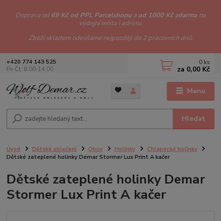
Doprava od
69 Kč od PPL Parcelshopu
a
od 1000 Kč zdarma
na
výdejní místa i adresu.
Zboží skladem odesíláme nejpozději do 2 pracovních dnů.
0
ks
+420 774 143 525
za
0,00 Kč
Po-Čt: 8.00-14.00
Menu
Hledat
Úvod
Dětské oblečení
Obuv
Holínky
Chlapecké holínky
Dětské zateplené holinky Demar Stormer Lux Print A kačer
Dětské zateplené holinky Demar
Stormer Lux Print A kačer