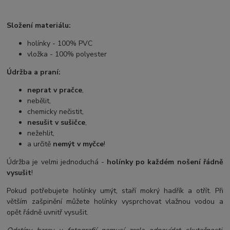
Složení materiálu:
holínky - 100% PVC
vložka - 100% polyester
Údržba a praní:
neprat v pračce
,
nebělit,
chemicky nečistit,
nesušit v sušičce
,
nežehlit,
a určitě
nemýt v myčce
!
Údržba je velmi jednoduchá -
holínky po každém nošení řádně
vysušit
!
Pokud potřebujete holínky umýt, staří mokrý hadřík a otřít. Při
větším zašpinění můžete holínky vysprchovat vlažnou vodou a
opět řádně uvnitř vysušit.