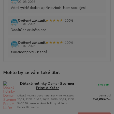
02. 08. 2026
Velmi rychlé dodání a pěkné zboží. Jsem spokojená.
★★★★★
★★★★★
Ověřený zákazník
100%
30. 07. 2026
Dodání do druhého dne.
★★★★★
★★★★★
Ověřený zákazník
100%
10. 07. 2026
zkušenost první - kladná
Mohlo by se vám také líbit
Dětské holinky Demar Stormer
Skladem
Print A Kačer
cena od
Dětské holinky Demar Stormer Print Velikosti:
249,00 Kč
20/21, 22/23, 24/25, 26/27, 28/29, 30/31, 32/33,
/
ks
34/35 Dětské obrázkové holinky od firmy
Demar.Dětské ho...