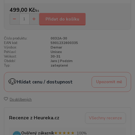
499,00 Kč
/
ks
Přidat do košíku
Číslo produktu:
0032A-30
EAN kód:
5901232600335
Výrobce:
Demar
Pohlaví:
Unisex
Velikost:
30-31
Období:
Jaro | Podzim
Typ:
zateplené
🐶
Hlídat cenu / dostupnost
Upozornit mě
Do oblíbených
Recenze z Heureka.cz
Všechny recenze
★★★★★
★★★★★
Ověřený zákazník
100%