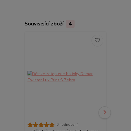
Související zboží
4
Dětské 
6 hodnocení
Storm