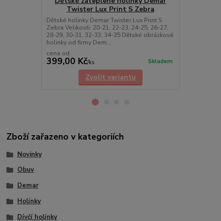
Dětské zateplené holinky Demar
Twister Lux Print S Zebra
Dětské zate
Lux Print T K
Dětské holinky Demar Twister Lux Print S
24-25 | 26-27
Zebra Velikosti: 20-21, 22-23, 24-25, 26-27,
Dětské obráz
28-29, 30-31, 32-33, 34-35 Dětské obrázkové
holinky od firmy Dem...
cena od
cena od
399,00 Kč
399,00 K
Skladem
/
ks
Zvolit variantu
Zboží zařazeno v kategoriích
Novinky
Obuv
Demar
Holínky
Dívčí holínky