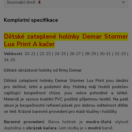
Související zboží
4
Kompletní specifikace
Dětské zateplené holínky Demar Stormer
Lux Print A kačer
Velikosti:
20-21 | 22-23 | 24-25 | 26-27 | 28-29 | 30-31 | 32-33 |
34-35
Dětské obrázkové holinky od firmy Demar.
Dětské zateplené holinky Demar Stormer Lux Print jsou ideální
pro deštivé, letní a podzimní dny. Holinky májí hrubší podešev
zajišťující bezpečnost chůze, jsou velice pohodlné a lehké.
Materiál je vysoce kvalitní PVC podšité příjemnou textilií. Na patě
obuvi je bezpečnostní reflexní pásek pro dobrou viditelnost dítěte
ve tmě. Krásné barevné provedení pro malé klučiny i holčičky.
Barevné provedení:
Barva holínek je
modro-žlutá
stylově
doplněna o
obrázek kačera
. Lem vložky je v
modré
barvě.