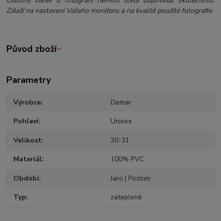
Odstíny barev u fotografií nemusí zcela odpovídat skutečnosti.
Záleží na nastavení Vašeho monitoru a na kvalitě použité fotografie.
Původ zboží
Parametry
Výrobce
Demar
Pohlaví
Unisex
Velikost
30-31
Materiál
100% PVC
Období
Jaro | Podzim
Typ
zateplené