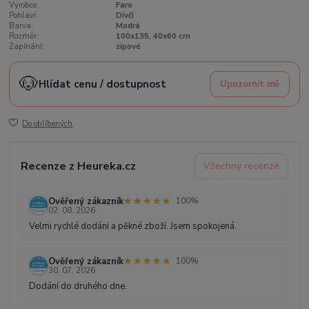
Výrobce:
Faro
Pohlaví:
Dívčí
Barva:
Modrá
Rozměr:
100x135, 40x60 cm
Zapínání:
zipové
🐶
Hlídat cenu / dostupnost
Upozornit mě
Do oblíbených
Recenze z Heureka.cz
Všechny recenze
★★★★★
★★★★★
Ověřený zákazník
100%
02. 08. 2026
Velmi rychlé dodání a pěkné zboží. Jsem spokojená.
★★★★★
★★★★★
Ověřený zákazník
100%
30. 07. 2026
Dodání do druhého dne.