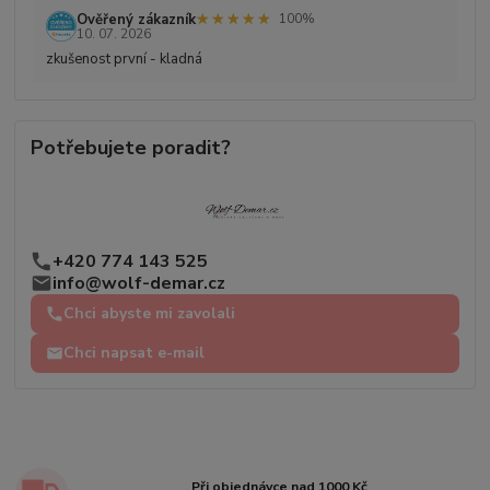
★★★★★
★★★★★
Ověřený zákazník
100%
10. 07. 2026
zkušenost první - kladná
Potřebujete poradit?
+420 774 143 525
info@wolf-demar.cz
Chci abyste mi zavolali
Chci napsat e-mail
Při objednávce nad 1000 Kč