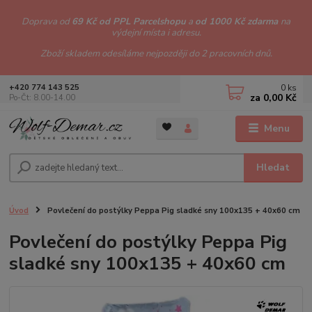
Doprava od
69 Kč od PPL Parcelshopu
a
od 1000 Kč zdarma
na
výdejní místa i adresu.
Zboží skladem odesíláme nejpozději do 2 pracovních dnů.
0
ks
+420 774 143 525
za
0,00 Kč
Po-Čt: 8.00-14.00
Menu
Hledat
Úvod
Povlečení do postýlky Peppa Pig sladké sny 100x135 + 40x60 cm
Povlečení do postýlky Peppa Pig
sladké sny 100x135 + 40x60 cm