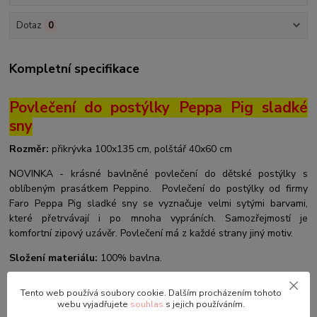
Dotaz
0
Kompletní specifikace
Povlečení do postýlky Peppa Pig sladké
sny
Rozměr:
přikrývka 100x135 cm, polštář 40x60 cm
NOVINKA - krásné bavlněné povlečení do dětské postýlky s
oblíbeným prasátkem Peppino. Povlečení do postýlky od firmy
Faro Peppa Pig sladké sny se vyznačuje velmi sytými barvami,
které přetrvávají i po mnoha vypráních. Samozřejmostí je
komfortní zipový uzávěr. Povlečení má z každé strany jiný motiv.
Složení materiálu:
100% bavlna.
S motivem
Peppa Pig - Prasátko Peppina
nabízíme i další
Tento web používá soubory cookie. Dalším procházením tohoto
produkty, které se budou líbit Vám i Vašim dětem.
webu vyjadřujete
souhlas
s jejich používáním.