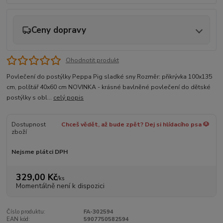
Ceny dopravy
Ohodnotit produkt
Povlečení do postýlky Peppa Pig sladké sny Rozměr: přikrývka 100x135
cm, polštář 40x60 cm NOVINKA - krásné bavlněné povlečení do dětské
postýlky s obl...
celý popis
Dostupnost
Chceš vědět, až bude zpět? Dej si hlídacího psa 🐶
zboží
Nejsme plátci DPH
329,00 Kč
/
ks
Momentálně není k dispozici
Číslo produktu:
FA-302594
EAN kód:
5907750582594