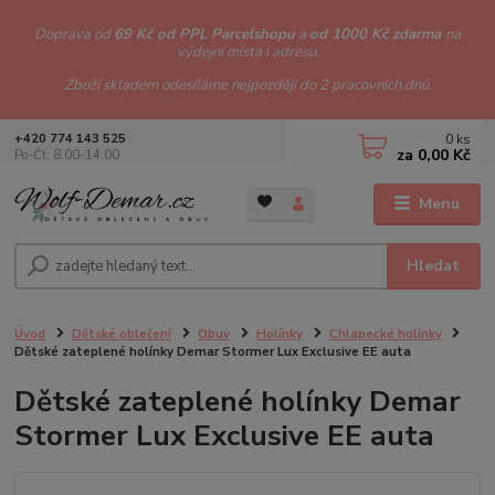
Doprava od
69 Kč od PPL Parcelshopu
a
od 1000 Kč zdarma
na
výdejní místa i adresu.
Zboží skladem odesíláme nejpozději do 2 pracovních dnů.
0
ks
+420 774 143 525
za
0,00 Kč
Po-Čt: 8.00-14.00
Menu
Hledat
Úvod
Dětské oblečení
Obuv
Holínky
Chlapecké holínky
Dětské zateplené holínky Demar Stormer Lux Exclusive EE auta
Dětské zateplené holínky Demar
Stormer Lux Exclusive EE auta