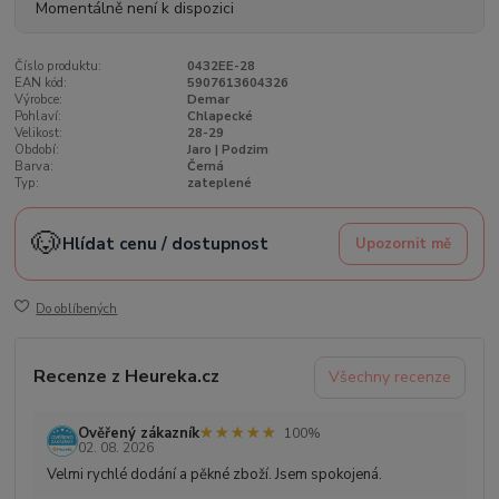
Momentálně není k dispozici
Číslo produktu:
0432EE-28
EAN kód:
5907613604326
Výrobce:
Demar
Pohlaví:
Chlapecké
Velikost:
28-29
Období:
Jaro | Podzim
Barva:
Černá
Typ:
zateplené
🐶
Hlídat cenu / dostupnost
Upozornit mě
Do oblíbených
Recenze z Heureka.cz
Všechny recenze
★★★★★
★★★★★
Ověřený zákazník
100%
02. 08. 2026
Velmi rychlé dodání a pěkné zboží. Jsem spokojená.