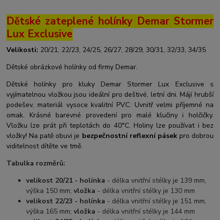
Dětské zateplené holínky Demar Stormer
Lux Exclusive
Velikosti:
20/21, 22/23, 24/25, 26/27, 28/29, 30/31, 32/33, 34/35
Dětské obrázkové holínky od firmy Demar.
Dětské holínky pro kluky Demar Stormer Lux Exclusive s
vyjímatelnou vložkou jsou ideální pro deštivé, letní dni. Májí hrubší
podešev, materiál vysoce kvalitní PVC. Uvnitř velmi příjemné na
omak. Krásné barevné provedení pro malé klučiny i holčičky.
Vložku lze prát při teplotách do 40°C. Holiny lze používat i bez
vložky! Na patě obuvi je
bezpečnostní reflexní pásek
pro dobrou
viditelnost dítěte ve tmě.
Tabulka rozměrů:
velikost 20/21 - holínka
- délka vnitřní stélky je 139 mm,
výška 150 mm;
vložka
- délka vnitřní stélky je 130 mm
velikost 22/23 - holínka
- délka vnitřní stélky je 151 mm,
výška 165 mm;
vložka
- délka vnitřní stélky je 144 mm