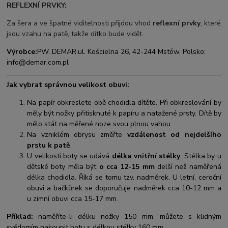
REFLEXNÍ PRVKY:
Za šera a ve špatné viditelnosti přijdou vhod
reflexní prvky
, které
jsou vzahu na patě, takže dítko bude vidět.
Výrobce:
PW. DEMAR,
ul. Kościelna 26, 42-244 Mstów, Polsko;
info@demar.com.pl
Jak vybrat správnou velikost obuvi:
Na papír obkreslete obě chodidla dítěte. Při obkreslování by
měly být nožky přitisknuté k papíru a natažené prsty. Dítě by
mělo stát na měřené noze svou plnou vahou.
Na vzniklém obrysu změřte
vzdálenost od nejdelšího
prstu k patě
.
U velikosti boty se udává
délka vnitřní stélky
. Stélka by u
dětské boty měla být
o cca 12-15 mm
delší než naměřená
délka chodidla. Říká se tomu tzv. nadměrek. U letní, ceroční
obuvi a bačkůrek se doporučuje nadměrek cca 10-12 mm a
u zimní obuvi cca 15-17 mm.
Příklad:
naměříte-li délku nožky 150 mm, můžete s klidným
svědomím nakoupit botu s délkou stélky 160 mm.