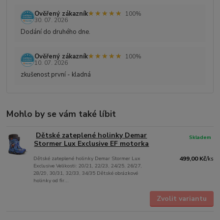
★★★★★
★★★★★
Ověřený zákazník
100%
30. 07. 2026
Dodání do druhého dne.
★★★★★
★★★★★
Ověřený zákazník
100%
10. 07. 2026
zkušenost první - kladná
Mohlo by se vám také líbit
Dětské zateplené holinky Demar
Skladem
Stormer Lux Exclusive EF motorka
Dětské zateplené holinky Demar Stormer Lux
499,00 Kč
/
ks
Exclusive Velikosti: 20/21, 22/23, 24/25, 26/27,
28/29, 30/31, 32/33, 34/35 Dětské obrázkové
holinky od fir...
Zvolit variantu