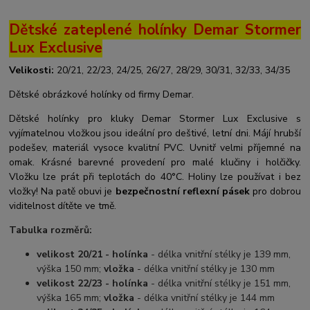
Dětské zateplené holínky Demar Stormer
Lux Exclusive
Velikosti:
20/21, 22/23, 24/25, 26/27, 28/29, 30/31, 32/33, 34/35
Dětské obrázkové holínky od firmy Demar.
Dětské holínky pro kluky Demar Stormer Lux Exclusive s
vyjímatelnou vložkou jsou ideální pro deštivé, letní dni. Májí hrubší
podešev, materiál vysoce kvalitní PVC. Uvnitř velmi příjemné na
omak. Krásné barevné provedení pro malé klučiny i holčičky.
Vložku lze prát při teplotách do 40°C. Holiny lze používat i bez
vložky! Na patě obuvi je
bezpečnostní reflexní pásek
pro dobrou
viditelnost dítěte ve tmě.
Tabulka rozměrů:
velikost 20/21 - holínka
- délka vnitřní stélky je 139 mm,
výška 150 mm;
vložka
- délka vnitřní stélky je 130 mm
velikost 22/23 - holínka
- délka vnitřní stélky je 151 mm,
výška 165 mm;
vložka
- délka vnitřní stélky je 144 mm