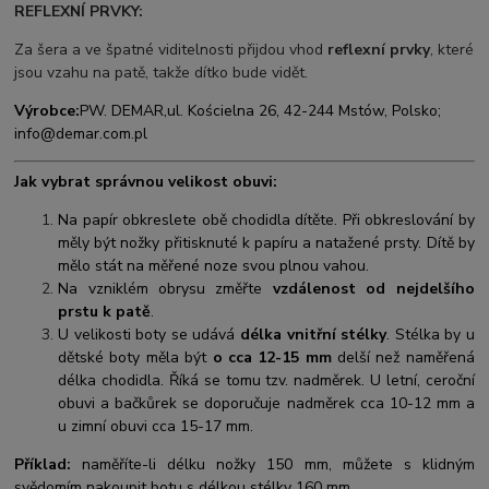
REFLEXNÍ PRVKY:
Za šera a ve špatné viditelnosti přijdou vhod
reflexní prvky
, které
jsou vzahu na patě, takže dítko bude vidět.
Výrobce:
PW. DEMAR,
ul. Kościelna 26, 42-244 Mstów, Polsko;
info@demar.com.pl
Jak vybrat správnou velikost obuvi:
Na papír obkreslete obě chodidla dítěte. Při obkreslování by
měly být nožky přitisknuté k papíru a natažené prsty. Dítě by
mělo stát na měřené noze svou plnou vahou.
Na vzniklém obrysu změřte
vzdálenost od nejdelšího
prstu k patě
.
U velikosti boty se udává
délka vnitřní stélky
. Stélka by u
dětské boty měla být
o cca 12-15 mm
delší než naměřená
délka chodidla. Říká se tomu tzv. nadměrek. U letní, ceroční
obuvi a bačkůrek se doporučuje nadměrek cca 10-12 mm a
u zimní obuvi cca 15-17 mm.
Příklad:
naměříte-li délku nožky 150 mm, můžete s klidným
svědomím nakoupit botu s délkou stélky 160 mm.