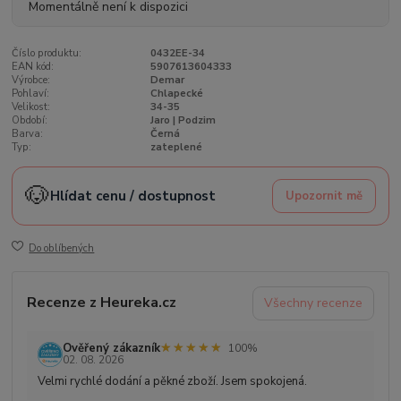
Momentálně není k dispozici
Číslo produktu:
0432EE-34
EAN kód:
5907613604333
Výrobce:
Demar
Pohlaví:
Chlapecké
Velikost:
34-35
Období:
Jaro | Podzim
Barva:
Černá
Typ:
zateplené
🐶
Hlídat cenu / dostupnost
Upozornit mě
Do oblíbených
Recenze z Heureka.cz
Všechny recenze
★★★★★
★★★★★
Ověřený zákazník
100%
02. 08. 2026
Velmi rychlé dodání a pěkné zboží. Jsem spokojená.