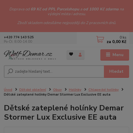
Doprava od
69 Kč od PPL Parcelshopu
a
od 1000 Kč zdarma
na
výdejní místa i adresu.
Zboží skladem odesíláme nejpozději do 2 pracovních dnů.
0
ks
+420 774 143 525
za
0,00 Kč
Po-Čt: 8.00-14.00
Menu
Hledat
Úvod
Dětské oblečení
Obuv
Holínky
Chlapecké holínky
Dětské zateplené holínky Demar Stormer Lux Exclusive EE auta
Dětské zateplené holínky Demar
Stormer Lux Exclusive EE auta