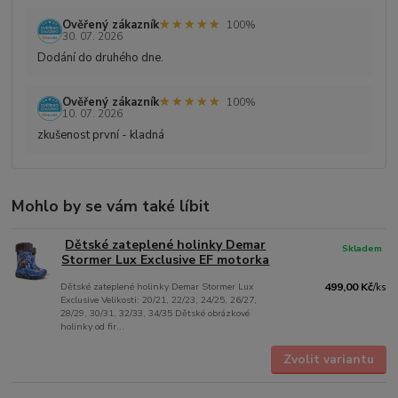
★★★★★
★★★★★
Ověřený zákazník
100%
30. 07. 2026
Dodání do druhého dne.
★★★★★
★★★★★
Ověřený zákazník
100%
10. 07. 2026
zkušenost první - kladná
Mohlo by se vám také líbit
Dětské zateplené holinky Demar
Skladem
Stormer Lux Exclusive EF motorka
Dětské zateplené holinky Demar Stormer Lux
499,00 Kč
/
ks
Exclusive Velikosti: 20/21, 22/23, 24/25, 26/27,
28/29, 30/31, 32/33, 34/35 Dětské obrázkové
holinky od fir...
Zvolit variantu