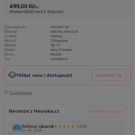
499,00 Kč
/
ks
Momentálně není k dispozici
Číslo produktu:
0432EF-26
EAN kód:
5907613604326
Výrobce:
Demar
Pohlaví:
Chlapecké
Velikost:
26-27
Období:
Jaro | Podzim
Barva:
Modrá
Typ:
zateplené
🐶
Hlídat cenu / dostupnost
Upozornit mě
Do oblíbených
Recenze z Heureka.cz
Všechny recenze
★★★★★
★★★★★
Ověřený zákazník
100%
02. 08. 2026