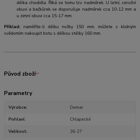
délka chodidla. Říká se tomu tzv. nadměrek. U letní, ceroční
obuvi a bačkůrek se doporučuje nadměrek cca 10-12 mm a
u zimní obuvi cca 15-17 mm.
Příklad:
naměříte-li délku nožky 150 mm, můžete s klidným
svědomím nakoupit botu s délkou stélky 160 mm.
Původ zboží
Parametry
Výrobce
Demar
Pohlaví
Chlapecké
Velikost
26-27