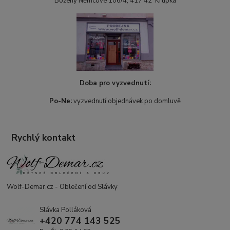
Boženy Němcové 106/4, 417 42 Krupka
Doba pro vyzvednutí:
Po-Ne:
vyzvednutí objednávek po domluvě
Rychlý kontakt
Wolf-Demar.cz - Oblečení od Slávky
Slávka Polláková
+420 774 143 525