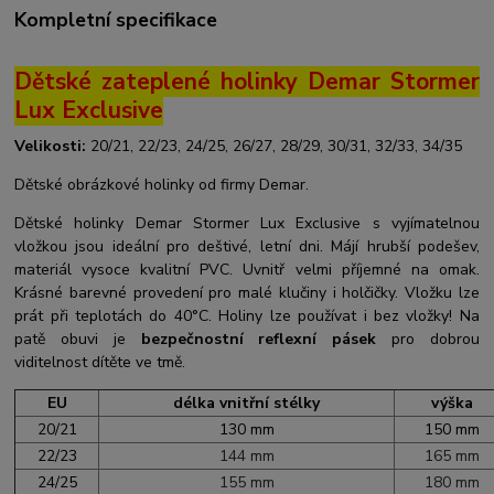
Kompletní specifikace
Dětské zateplené holinky Demar Stormer
Lux Exclusive
Velikosti:
20/21, 22/23, 24/25, 26/27, 28/29, 30/31, 32/33, 34/35
Dětské obrázkové holinky od firmy Demar.
Dětské holinky Demar Stormer Lux Exclusive s vyjímatelnou
vložkou jsou ideální pro deštivé, letní dni. Májí hrubší podešev,
materiál vysoce kvalitní PVC. Uvnitř velmi příjemné na omak.
Krásné barevné provedení pro malé klučiny i holčičky. Vložku lze
prát při teplotách do 40°C. Holiny lze používat i bez vložky! Na
patě obuvi je
bezpečnostní reflexní pásek
pro dobrou
viditelnost dítěte ve tmě.
EU
délka vnitřní stélky
výška
20/21
130 mm
150 mm
22/23
144 mm
165 mm
24/25
155 mm
180 mm