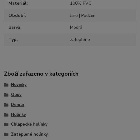
Materiál
100% PVC
Období
Jaro | Podzim
Barva
Modrá
Typ
zateplené
Zboží zařazeno v kategoriích
Novinky
Obuv
Demar
Holínky
Chlapecké holínky
Zateplené holínky