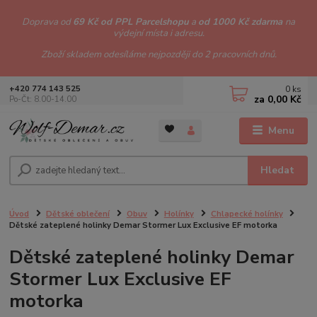
Doprava od
69 Kč od PPL Parcelshopu
a
od 1000 Kč zdarma
na
výdejní místa i adresu.
Zboží skladem odesíláme nejpozději do 2 pracovních dnů.
0
ks
+420 774 143 525
za
0,00 Kč
Po-Čt: 8.00-14.00
Menu
Hledat
Úvod
Dětské oblečení
Obuv
Holínky
Chlapecké holínky
Dětské zateplené holinky Demar Stormer Lux Exclusive EF motorka
Dětské zateplené holinky Demar
Stormer Lux Exclusive EF
motorka