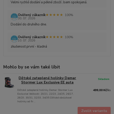
Velmi rychlé dodání a pěkné zboží. Jsem spokojená.
★★★★★
★★★★★
Ověřený zákazník
100%
30. 07. 2026
Dodání do druhého dne.
★★★★★
★★★★★
Ověřený zákazník
100%
10. 07. 2026
zkušenost první - kladná
Mohlo by se vám také líbit
Dětské zateplené holínky Demar
Skladem
Stormer Lux Exclusive EE auta
Dětské zateplené holínky Demar Stormer Lux
499,00 Kč
/
ks
Exclusive Velikosti: 20/21, 22/23, 24/25, 26/27,
28/29, 30/31, 32/33, 34/35 Dětské obrázkové
holínky od fir...
Zvolit variantu