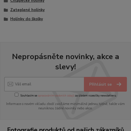
Chlapecké holínky
Zateplené holínky
Holínky do školky
Nepropásněte novinky, akce a
slevy!
Přihlásit se
Souhlasím se
zpracováním osobních údajů
za účelem rozesílky newsletteru.
Informace o novém vkladu zboží zasíláme minimálně jednou týdně, takže vám
neuniknou žádné novinky nebo akce.
Fotografie produktů od našich zákazníků