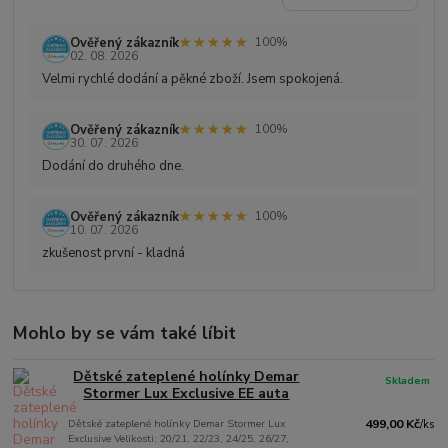
★★★★★
★★★★★
Ověřený zákazník
100%
02. 08. 2026
Velmi rychlé dodání a pěkné zboží. Jsem spokojená.
★★★★★
★★★★★
Ověřený zákazník
100%
30. 07. 2026
Dodání do druhého dne.
★★★★★
★★★★★
Ověřený zákazník
100%
10. 07. 2026
zkušenost první - kladná
Mohlo by se vám také líbit
Dětské zateplené holínky Demar
Skladem
Stormer Lux Exclusive EE auta
Dětské zateplené holínky Demar Stormer Lux
499,00 Kč
/
ks
Exclusive Velikosti: 20/21, 22/23, 24/25, 26/27,