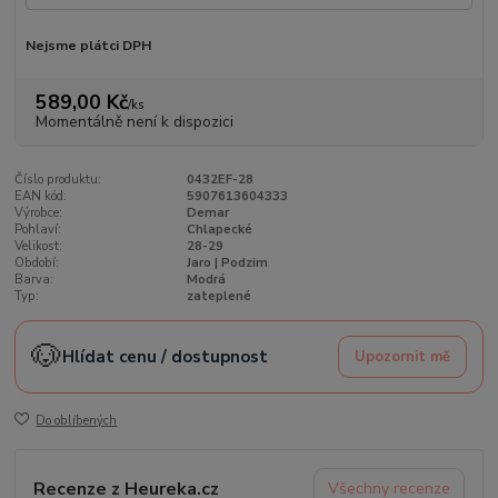
Nejsme plátci DPH
589,00 Kč
/
ks
Momentálně není k dispozici
Číslo produktu:
0432EF-28
EAN kód:
5907613604333
Výrobce:
Demar
Pohlaví:
Chlapecké
Velikost:
28-29
Období:
Jaro | Podzim
Barva:
Modrá
Typ:
zateplené
🐶
Hlídat cenu / dostupnost
Upozornit mě
Do oblíbených
Recenze z Heureka.cz
Všechny recenze