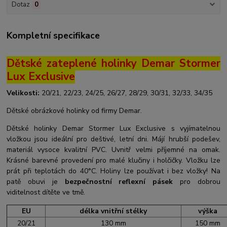
Dotaz
0
Kompletní specifikace
Dětské zateplené holinky Demar Stormer
Lux Exclusive
Velikosti:
20/21, 22/23, 24/25, 26/27, 28/29, 30/31, 32/33, 34/35
Dětské obrázkové holinky od firmy Demar.
Dětské holinky Demar Stormer Lux Exclusive s vyjímatelnou
vložkou jsou ideální pro deštivé, letní dni. Májí hrubší podešev,
materiál vysoce kvalitní PVC. Uvnitř velmi příjemné na omak.
Krásné barevné provedení pro malé klučiny i holčičky. Vložku lze
prát při teplotách do 40°C. Holiny lze používat i bez vložky! Na
patě obuvi je
bezpečnostní reflexní pásek
pro dobrou
viditelnost dítěte ve tmě.
EU
délka vnitřní stélky
výška
20/21
130 mm
150 mm