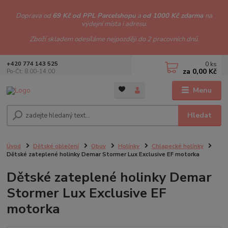
Doprava od
69 Kč od PPL Parcelshopu
a
od 1000 Kč zdarma
na
výdejní místa i adresu.
Zboží skladem odesíláme nejpozději do 2 pracovních dnů.
0
ks
+420 774 143 525
za
0,00 Kč
Po-Čt: 8.00-14.00
Menu
Hledat
Úvod
Dětské oblečení
Obuv
Holínky
Chlapecké holínky
Dětské zateplené holinky Demar Stormer Lux Exclusive EF motorka
Dětské zateplené holinky Demar
Stormer Lux Exclusive EF
motorka