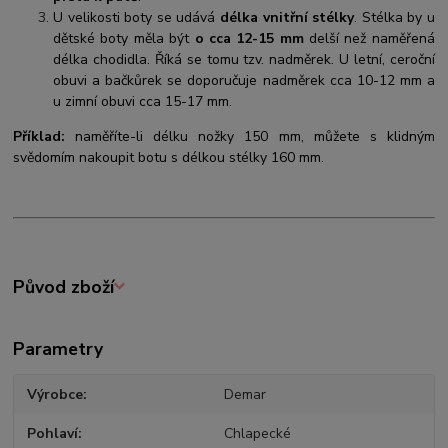
U velikosti boty se udává
délka vnitřní stélky
. Stélka by u
dětské boty měla být
o cca 12-15 mm
delší než naměřená
délka chodidla. Říká se tomu tzv. nadměrek. U letní, ceroční
obuvi a bačkůrek se doporučuje nadměrek cca 10-12 mm a
u zimní obuvi cca 15-17 mm.
Příklad:
naměříte-li délku nožky 150 mm, můžete s klidným
svědomím nakoupit botu s délkou stélky 160 mm.
Původ zboží
Parametry
Výrobce
Demar
Pohlaví
Chlapecké