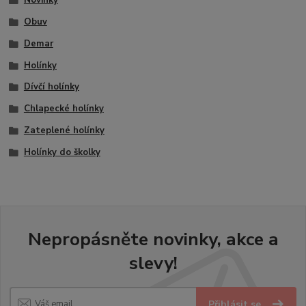
Novinky
Obuv
Demar
Holínky
Dívčí holínky
Chlapecké holínky
Zateplené holínky
Holínky do školky
Nepropásněte novinky, akce a
slevy!
Přihlásit se