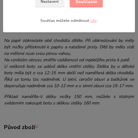
velikost 34/35 (délka vnitřní stélky je 216 mm)
Souhlasím
Nastavení
Výrobce:
PW. DEMAR,
ul. Kościelna 26, 42-244 Mstów, Polsko;
info@demar.com.pl
Souhlas můžete odmítnout
zde
.
Jak vybrat správnou velikost obuvi:
Na papír obkreslete obě chodidla dítěte. Při obkreslování by měly
být nožky přitisknuté k papíru a natažené prsty. Dítě by mělo stát
na měřené noze svou plnou vahou.
Na vzniklém obrysu změřte vzdálenost od nejdelšího prstu k patě.
U velikosti boty se udává délka vnitřní stélky. Stélka by u dětské
boty měla být o cca 12-15 mm delší než naměřená délka chodidla.
Říká se tomu tzv. nadměrek. U letní, ceroční obuvi a bačkůrek se
doporučuje nadměrek cca 10-12 mm a u zimní obuvi cca 15-17 mm.
Příklad: naměříte-li délku nožky 150 mm, můžete s klidným
svědomím nakoupit botu s délkou stélky 160 mm.
Původ zboží