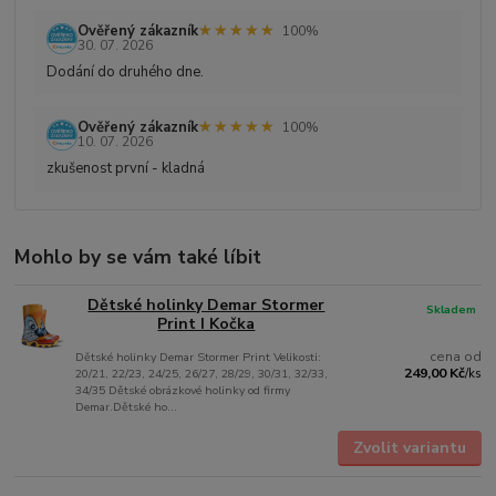
★★★★★
★★★★★
Ověřený zákazník
100%
30. 07. 2026
Dodání do druhého dne.
★★★★★
★★★★★
Ověřený zákazník
100%
10. 07. 2026
zkušenost první - kladná
Mohlo by se vám také líbit
Dětské holinky Demar Stormer
Skladem
Print I Kočka
cena od
Dětské holinky Demar Stormer Print Velikosti:
249,00 Kč
20/21, 22/23, 24/25, 26/27, 28/29, 30/31, 32/33,
/
ks
34/35 Dětské obrázkové holinky od firmy
Demar.Dětské ho...
Zvolit variantu