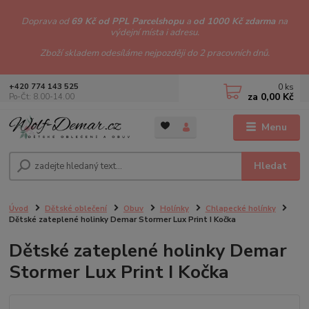
Doprava od
69 Kč od PPL Parcelshopu
a
od 1000 Kč zdarma
na
výdejní místa i adresu.
Zboží skladem odesíláme nejpozději do 2 pracovních dnů.
0
ks
+420 774 143 525
za
0,00 Kč
Po-Čt: 8.00-14.00
Menu
Hledat
Úvod
Dětské oblečení
Obuv
Holínky
Chlapecké holínky
Dětské zateplené holinky Demar Stormer Lux Print I Kočka
Dětské zateplené holinky Demar
Stormer Lux Print I Kočka