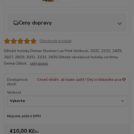
Ceny dopravy
Ohodnotit produkt
Dětské holinky Demar Stormer Lux Print Velikosti: 20/21, 22/23, 24/25,
26/27, 28/29, 30/31, 32/33, 34/35 Dětské obrázkové holinky od firmy
Demar.Dětsk...
celý popis
Dostupnost
Chceš vědět, až bude zpět? Dej si hlídacího psa 🐶
zboží
Velikost
Nejsme plátci DPH
410,00 Kč
/
ks